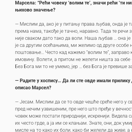
Марсела: “Рећи човеку ‘волим те’, значи рећи ‘ти н
њихово значење?
— Мислим да, ако је у питању права љубав, онда је та
према нама, такође је тачно, наравно. Тада те речи 
није сваком дато тако да воли. Наша љубав … она ј
је са другим осећањима, ми желимо од друге особе н
поштовање… Често кад кажемо “волим те”, заправо к
имовину. Волети, а притом не желети ништа за себе –
Без Бога ми то не умемо, јер … без Бога је превише 
—
Радите у хоспису… Да ли сте овде имали прилику 
описао Марсел?
— Јесам. Мислим да се то овде чешће среће него у 
пред нечим узвишеним, пре него што пређе у вечност,
човек може постати природнији, искренији. Видела с
их често грде, а ја им се клањам. Знате, они, док ум
мисле на то како их боли, како би желели да живе, 