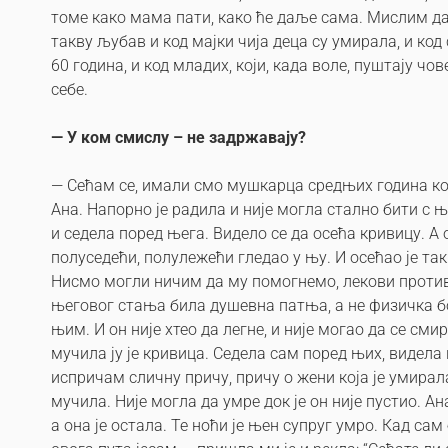
томе како мама пати, како ће даље сама. Мислим да
такву љубав и код мајки чија деца су умирала, и код
60 година, и код младих, који, када воле, пуштају чо
себе.
— У ком смислу – не задржавају?
— Сећам се, имали смо мушкарца средњих година који
Ана. Напорно је радила и није могла стално бити с њ
и седела поред њега. Видело се да осећа кривицу. А 
полуседећи, полулежећи гледао у њу. И осећао је так
Нисмо могли ничим да му помогнемо, лекови против 
његовог стања била душевна патња, а не физичка бол
њим. И он није хтео да легне, и није могао да се сми
мучила ју је кривица. Седела сам поред њих, видела
испричам сличну причу, причу о жени која је умирала,
мучила. Није могла да умре док је он није пустио. А
а она је остала. Те ноћи је њен супруг умро. Кад са