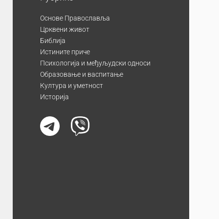
Основе Православља
Црквени живот
Библија
Истините приче
Психологија и међуљудски односи
Образовање и васпитање
Култура и уметност
Историја