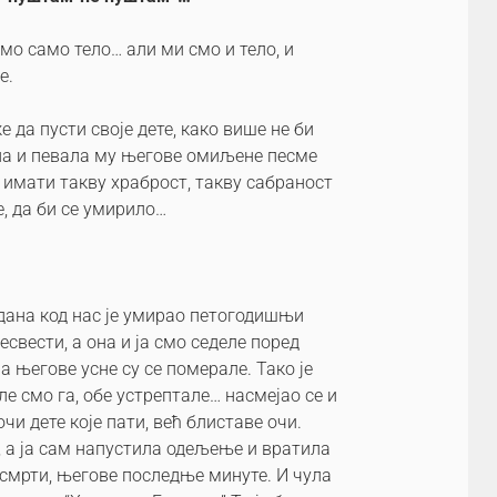
мо само тело… али ми смо и тело, и
е.
 да пусти своје дете, како више не би
сина и певала му његове омиљене песме
е имати такву храброст, такву сабраност
е, да би се умирило…
г дана код нас је умирао петогодишњи
есвести, а она и ја смо седеле поред
а његове усне су се померале. Тако је
е смо га, обе устрептале… насмејао се и
чи дете које пати, већ блиставе очи.
, а ја сам напустила одељење и вратила
е смрти, његове последње минуте. И чула