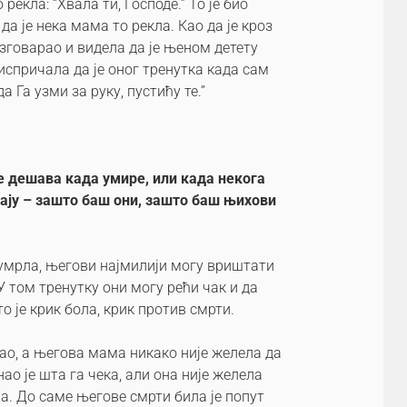
рекла: “Хвала ти, Господе.” То је био
 да је нека мама то рекла. Као да је кроз
зговарао и видела да је њеном детету
 испричала да је оног тренутка када сам
 Га узми за руку, пустићу те.”
се дешава када умире, или када некога
тају – зашто баш они, зашто баш њихови
 умрла, његови најмилији могу вриштати
У том тренутку они могу рећи чак и да
то је крик бола, крик против смрти.
рао, а његова мама никако није желела да
ао је шта га чека, али она није желела
ма. До саме његове смрти била је попут