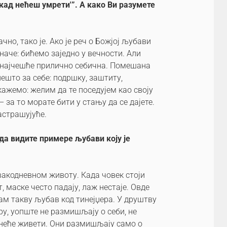
икад нећеш умрети'”. А како Ви разумете
чно, тако је. Ако је реч о Божјој љубави
значе: бићемо заједно у вечности. Али
е најчешће прилично себична. Помешана
ешто за себе: подршку, заштиту,
ажемо: желим да те поседујем као своју
 за то морате бити у стању да се дајете.
застрашујуће.
да видите примере љубави коју је
свакодневном животу. Када човек стоји
 маске често падају, лаж нестаје. Овде
ам такву љубав код тинејџера. У друштву
иру, уопште не размишљају о себи, не
а неће живети. Они размишљају само о