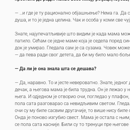
— …и где је ту рационално објашњење? Нема га. Да с
душа, и то је једна целина. Чак и особа у коми све чуј
Знате, најупечатљивије што видим је када мама може
патило. Сећам се једне маме која је седела поред 
док је умирао. Гледала сам је са сузама. Човек мож
— да пева ради свог детета, да би му било мало бољ
—
Да ли је она знала шта се дешава?
—
Да, наравно. То и јесте невероватно. Знате, једно
дечак, а његова мама је била трудна. Он је лежао у н
њега. И одједном је отворио очи, погледао у плафон, 
пола сата разговарао са невидљивим светом. Гледал
очи су му биле сасвим другачије, то више нису биле о
Онда је поново изгубио свест. Мама је остала с њим
се пола сата касније. Били су то тренуци пре његов