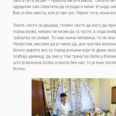
овога пута јесам — пришла ми је и рекла: “Сећате ли
одједном сам схватила да се ради о мени. И онда с
Био је без свести, али је све чуо. Након тога, коначно 
Знате, често се дешава, толико често да могу да при
поред мужа, никако не може да га пусти, а онда изађ
тренутку он умире. То није њена непажња, то не зна
Напротив, мислим да је чекао да, док његова вољена 
болно умрети ако су поред вољени који те држе сво
осећају кривицу: да смо у том тренутку били у близин
што је вољена особа отишла без нас, то је њен пос
болно.