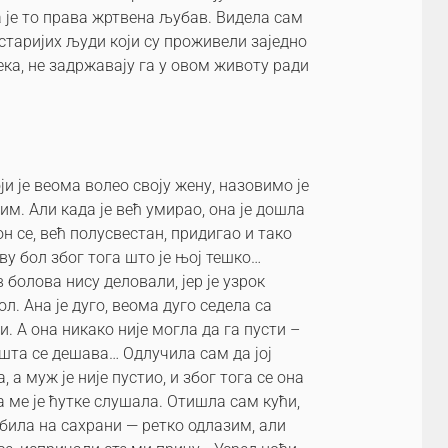
 је то права жртвена љубав. Видела сам
 старијих људи који су проживели заједно
века, не задржавају га у овом животу ради
 је веома волео своју жену, назовимо је
им. Али када је већ умирао, она је дошла
он се, већ полусвестан, придигао и тако
ву бол због тога што је њој тешко…
болова нису деловали, јер је узрок
. Ана је дуго, веома дуго седела са
ри. А она никако није могла да га пусти –
 шта се дешава… Одлучила сам да јој
 а муж је није пустио, и због тога се она
на ме је ћутке слушала. Отишла сам кући,
м била на сахрани — ретко одлазим, али