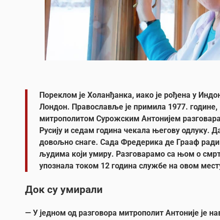
Пореклом је Холанђанка, иако је рођена у Индо
Лондон. Православље је примила 1977. године, 
митрополитом Сурожским Антонијем разговарал
Русију и седам година чекала његову одлуку. Да
довољно снаге. Сада Фредерика де Грааф ради
људима који умиру. Разговарамо са њом о смрти
упознала током 12 година службе на овом мест
Док су умирали
—
У једном од разговора митрополит Антоније је н