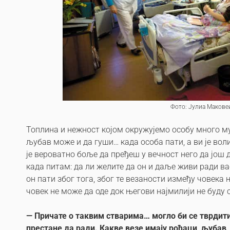
Фото: Јулиа Макове
Топлина и нежност којом окружујемо особу много м
љубав може и да гуши… када особа пати, а ви је волит
је вероватно боље да пређеш у вечност него да још
када питам: да ли желите да он и даље живи ради вас
он пати због тога, због те везаности између човека 
човек не може да оде док његови најмилији не буду 
—
Причате о таквим стварима… могло би се тврдит
престане да ради. Какве везе имају рођаци, љубав