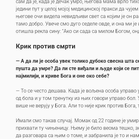
сам да је, када је дечак умро, његова мама врло тихо 
једини пут у целој мојој медицинској пракси да чујем
његове очи видела невидљиви свет са којим је он ра
тамо добро. Увече смо дуго седеле овде, и она ми је
отишла рекла сину: “Ако си сада са милом Богом, онда
Крик против смрти
—
А да ли је особа увек толико дубоко свесна шта 
пушта да умре? Да ли сте виђали и људе који се пи
најмилији, и криве Бога и оне око себе?
—
То се често дешава. Када је вољена особа управо
од бола и у том тренутку из њих говори управо бол. 
више не верују у Бога. Али то није крик против Бога, 
Имали смо такав случај. Момак од 22 године је уми
прихвати ту чињеницу. Њему је било веома тешко, зн
да разговара са њим о томе, и забранила је то и на