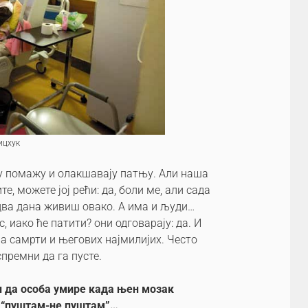
ицхук
у помажу и олакшавају патњу. Али наша
е, можете јој рећи: да, боли ме, али сада
 два дана живиш овако. А има и људи…
, иако ће патити? они одговарају: да. И
на самрти и његових најмилијих. Често
спремни да га пусте.
и да особа умире када њен мозак
, “пуштам-не пуштам”…