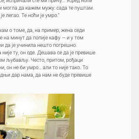
 се, испричали сте ми причу… Усред ноћи
ам могла да кажем мужу: сада те пуштам.
је легао. Те ноћи је умро.”
чам о томе, да, на пример, жена седи
е на минут да попије кафу — и у том
чи да је учинила нешто погрешно.
није ту, он оде. Дешава се да је превише
јом љубављу. Често, притом, рођаци
и, он не би умро… али то није тако. То
ледњи дар нама, да нам не буде превише