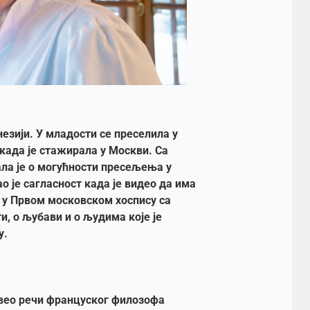
незији. У младости се преселила у
када је стажирала у Москви. Са
а је о могућности пресељења у
о је сагласност када је видео да има
 у Првом московском хоспису са
, о љубави и о људима које је
у.
авео речи француског филозофа