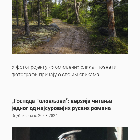
У фотопројекту «5 омиљених слика» познати
фотографи причају о својим сликама.
„Господа Головљови“: верзија читања
једног од најсуровијих руских романа
Опубликовано
20.08.2024