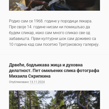
Родио сам се 1968. године у породици лекара.
Пре своје 14. године нисам ни помишљао да
будем сликар, иако сам много сликао све од
забавишта. Први културни шок сам доживео са
10 година кад сам посетио Третјаковску галерију.
Дрвеће, бодљикава жица и духовна
делатност. Пет омиљених слика фотографа
Михаила Скрипкина
Опубликовано
13.11.2024