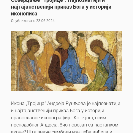
најтајанственији приказ Бога у историји
иконописа
Опубликовано
23.06.2024
Икона „Тројица“ Андреја Рубљова је најпознатији
и најтајанственији приказ Бога у историји
православне иконографије. Ко је још, осим
преподобног Андреја, био повезан са настанком
иконе? Шта значе симболи иза леђа анђела и