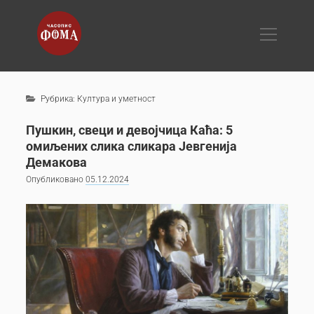
Поиск
О нама
Поиск
Рубрика:
Култура и уметност
Публикације
Пушкин, свеци и девојчица Каћа: 5
Рубрике
омиљених слика сликара Јевгенија
Демакова
Основе Православља
Опубликовано
05.12.2024
Црквени живот
Библија
Истините приче
Психологија и међуљудски односи
Образовање и васпитање
Култура и уметност
Историја