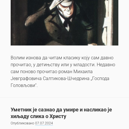
Волим изнова да читам класику коју сам давно
прочитао, у детињству или у младости. Недавно
сам поново прочитао роман Михаила
Јевграфовича Салтикова-Шчедрина „Господа
Головљови“.
Уметник је сазнао да умире и насликао је
хиљаду слика о Христу
Опубликовано
07.07.2024