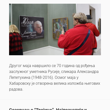
Другог маја навршило се 70 година од рођења
заслужног уметника Русије, сликара Александра
Лепетухина (1948-2016). Осмог маја у
Хабаровску је отворена велика изложба његових
радова.
Созерцање “Тројицe”. Најпознатији и